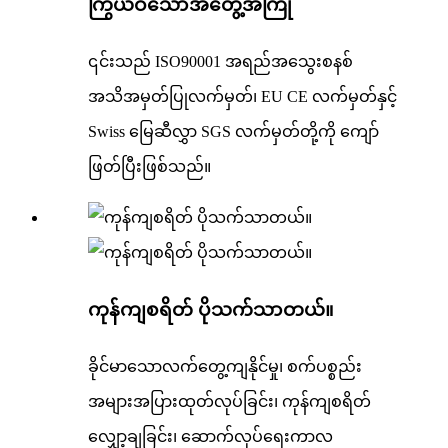
ကြွယ်ဝသောအတွေ့အကြုံ
၎င်းသည် ISO90001 အရည်အသွေးစနစ်
အသိအမှတ်ပြုလက်မှတ်၊ EU CE လက်မှတ်နှင့်
Swiss မြေဆီလွှာ SGS လက်မှတ်တို့ကို ကျော်
ဖြတ်ပြီးဖြစ်သည်။
ကုန်ကျစရိတ် ပိုသက်သာတယ်။
ခိုင်မာသောလက်တွေ့ကျနိုင်မှု၊ စက်ပစ္စည်း
အများအပြားထုတ်လုပ်ခြင်း၊ ကုန်ကျစရိတ်
လျှော့ချခြင်း၊ ဆောက်လုပ်ရေးကာလ