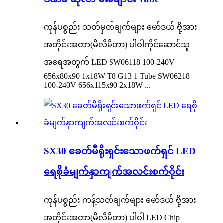
ကုန်ပစ္စည်း သတ်မှတ်ချက်များ မော်ဒယ် ဗို့အား
အတိုင်းအတာ(မီလီမီတာ) ပါဝါကိုင်ဆောင်သူ
အရေအတွက် LED SW06118 100-240V
656x80x90 1x18W T8 G13 1 Tube SW06218
100-240V 656x115x90 2x18W ...
SX30 ခေတ်မီရိုးရှင်းသောဖက်ရှင် LED
ရေစိုခံမျက်နှာကျက်အလင်းစက်ဝိုင်း
ကုန်ပစ္စည်း ကန့်သတ်ချက်များ မော်ဒယ် ဗို့အား
အတိုင်းအတာ(မီလီမီတာ) ပါဝါ LED Chip