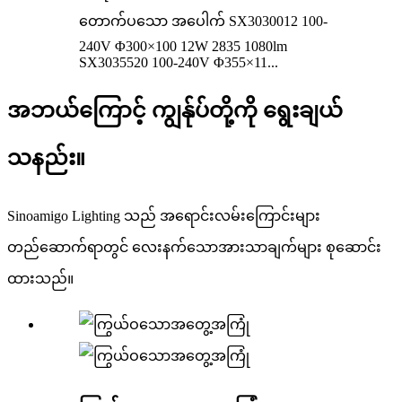
တောက်ပသော အပေါက် SX3030012 100-
240V Φ300×100 12W 2835 1080lm
SX3035520 100-240V Φ355×11...
အဘယ်ကြောင့် ကျွန်ုပ်တို့ကို ရွေးချယ်
သနည်း။
Sinoamigo Lighting သည် အရောင်းလမ်းကြောင်းများ
တည်ဆောက်ရာတွင် လေးနက်သောအားသာချက်များ စုဆောင်း
ထားသည်။