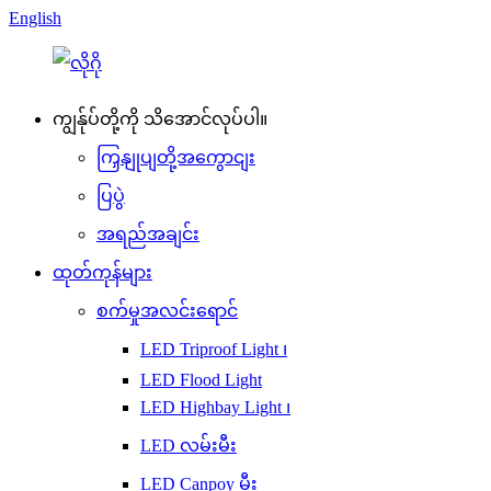
English
ကျွန်ုပ်တို့ကို သိအောင်လုပ်ပါ။
ကြှနျုပျတို့အကွောငျး
ပြပွဲ
အရည်အချင်း
ထုတ်ကုန်များ
စက်မှုအလင်းရောင်
LED Triproof Light ၊
LED Flood Light
LED Highbay Light ၊
LED လမ်းမီး
LED Canpoy မီး