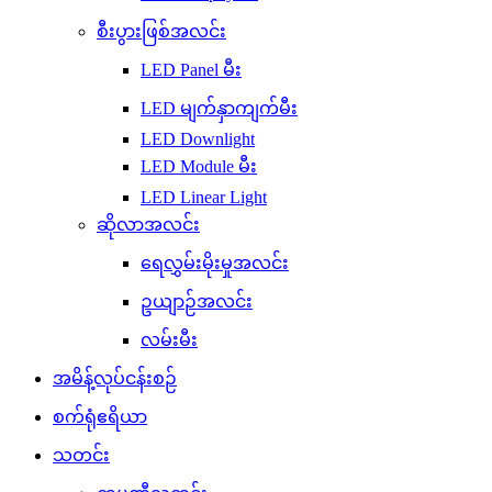
စီးပွားဖြစ်အလင်း
LED Panel မီး
LED မျက်နှာကျက်မီး
LED Downlight
LED Module မီး
LED Linear Light
ဆိုလာအလင်း
ရေလွှမ်းမိုးမှုအလင်း
ဥယျာဉ်အလင်း
လမ်းမီး
အမိန့်လုပ်ငန်းစဉ်
စက်ရုံဧရိယာ
သတင်း