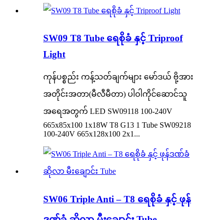
SW09 T8 Tube ရေစိုခံ နှင့် Triproof
Light
ကုန်ပစ္စည်း ကန့်သတ်ချက်များ မော်ဒယ် ဗို့အား
အတိုင်းအတာ(မီလီမီတာ) ပါဝါကိုင်ဆောင်သူ
အရေအတွက် LED SW09118 100-240V
665x85x100 1x18W T8 G13 1 Tube SW09218
100-240V 665x128x100 2x1...
SW06 Triple Anti – T8 ရေစိုခံ နှင့် ဖုန်
ဒဏ်ခံ ဆိုလာ မီးချောင်း Tube