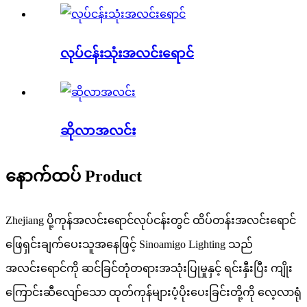
လုပ်ငန်းသုံးအလင်းရောင်
ဆိုလာအလင်း
နောက်ထပ် Product
Zhejiang ပို့ကုန်အလင်းရောင်လုပ်ငန်းတွင် ထိပ်တန်းအလင်းရောင်
ဖြေရှင်းချက်ပေးသူအနေဖြင့် Sinoamigo Lighting သည်
အလင်းရောင်ကို ဆင်ခြင်တုံတရားအသုံးပြုမှုနှင့် ရင်းနှီးပြီး ကျိုး
ကြောင်းဆီလျော်သော ထုတ်ကုန်များပံ့ပိုးပေးခြင်းတို့ကို လေ့လာရုံ