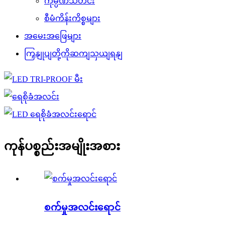
ကုမ္ပဏီသတင်း
စီမံကိန်းကိစ္စများ
အမေးအဖြေများ
ကြှနျုပျတို့ကိုဆကျသှယျရနျ
ကုန်ပစ္စည်းအမျိုးအစား
စက်မှုအလင်းရောင်