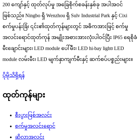
200 ကျော်နှင့် ထုတ်လုပ်မှု အခြေစိုက်စခန်းနှစ်ခု အပါအဝင်
ဖြစ်သည်။ Ningbo ရှိ Wenzhou ရှိ Sulv Industrial Park နှင့် Cixi
စက်မှုပန်းခြံ၊ ၎င်း၏ထုတ်ကုန်များတွင် အဓိကအားဖြင့် စက်မှု
အလင်းရောင်ထုတ်ကုန် အမျိုးအစားအားလုံးပါဝင်ပြီး IP65 ရေစိုခံ
မီးချောင်းများ၊ LED module ပေါ်မီး၊ LED hi-bay light၊ LED
module လမ်းမီး၊ LED မျက်နှာကျက်မီးနှင့် ဆက်စပ်ပစ္စည်းများ။
ပိုမိုသိရှိရန်
ထုတ်ကုန်များ
စီးပွားဖြစ်အလင်း
စက်မှုအလင်းရောင်
ဆိုလာအလင်း