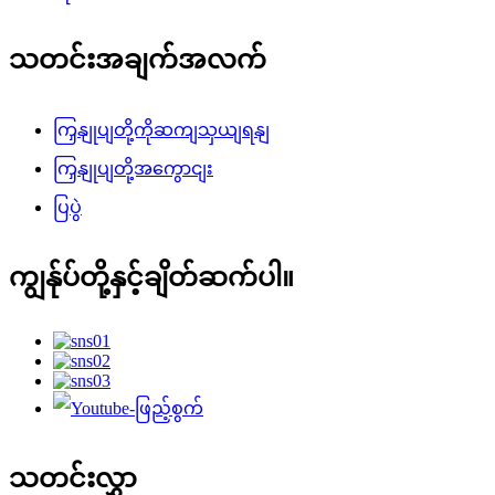
သတင်းအချက်အလက်
ကြှနျုပျတို့ကိုဆကျသှယျရနျ
ကြှနျုပျတို့အကွောငျး
ပြပွဲ
ကျွန်ုပ်တို့နှင့်ချိတ်ဆက်ပါ။
သတင်းလွှာ