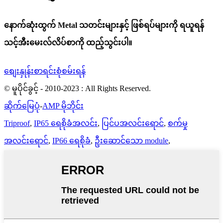
နောက်ဆုံးထွက် Metal သတင်းများနှင့် ဖြစ်ရပ်များကို ရယူရန်
သင့်အီးမေးလ်လိပ်စာကို ထည့်သွင်းပါ။
စျေးနှုန်းစာရင်းစုံစမ်းရန်
© မူပိုင်ခွင့် - 2010-2023 : All Rights Reserved.
ဆိုက်မြေပုံ
-
AMP မိုဘိုင်း
Triproof
,
IP65 ရေစိုခံအလင်း
,
ပြင်ပအလင်းရောင်
,
စက်မှု
အလင်းရောင်
,
IP66 ရေစိုခံ
,
ဦးဆောင်သော module
,