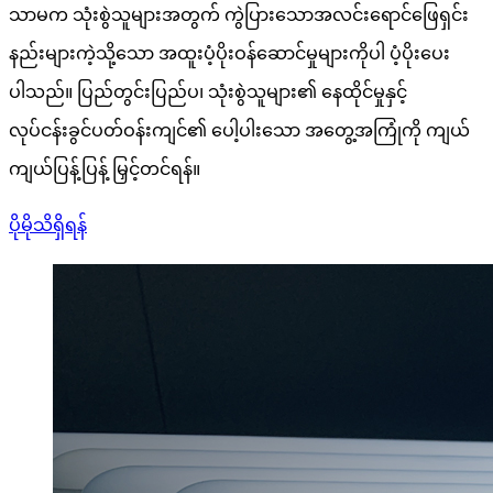
သာမက သုံးစွဲသူများအတွက် ကွဲပြားသောအလင်းရောင်ဖြေရှင်း
နည်းများကဲ့သို့သော အထူးပံ့ပိုးဝန်ဆောင်မှုများကိုပါ ပံ့ပိုးပေး
ပါသည်။ ပြည်တွင်းပြည်ပ၊ သုံးစွဲသူများ၏ နေထိုင်မှုနှင့်
လုပ်ငန်းခွင်ပတ်ဝန်းကျင်၏ ပေါ့ပါးသော အတွေ့အကြုံကို ကျယ်
ကျယ်ပြန့်ပြန့် မြှင့်တင်ရန်။
ပိုမိုသိရှိရန်