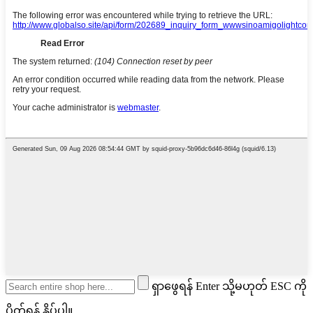
ရှာဖွေရန် Enter သို့မဟုတ် ESC ကို
ပိတ်ရန် နှိပ်ပါ။