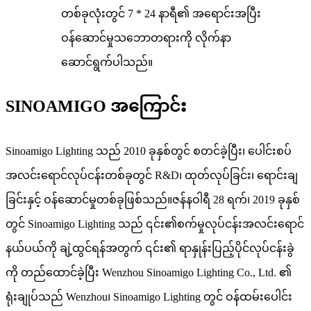
တစ်ခုလုံးတွင် 7 * 24 နာရီ၏ အရောင်းအပြီး
ဝန်ဆောင်မှုသဘောတရားကို လိုက်နာ
ဆောင်ရွက်ပါသည်။
SINOAMIGO အကြောင်း
Sinoamigo Lighting သည် 2010 ခုနှစ်တွင် စတင်ခဲ့ပြီး၊ ပေါင်းစပ်
အလင်းရောင်လုပ်ငန်းတစ်ခုတွင် R&D၊ ထုတ်လုပ်ခြင်း၊ ရောင်းချ
ခြင်းနှင့် ဝန်ဆောင်မှုတစ်ခုဖြစ်သည်။ဇန်နဝါရီ 28 ရက်၊ 2019 ခုနှစ်
တွင် Sinoamigo Lighting သည် ၎င်း၏စက်မှုလုပ်ငန်းအလင်းရောင်
နယ်ပယ်ကို ချဲ့ထွင်ရန်အတွက် ၎င်း၏ ရာနှုန်းပြည့်ပိုင်လုပ်ငန်းခွဲ
ကို တည်ထောင်ခဲ့ပြီး Wenzhou Sinoamigo Lighting Co., Ltd. ၏
ရုံးချုပ်သည် Wenzhou၊ Sinoamigo Lighting တွင် ဝန်ထမ်းပေါင်း